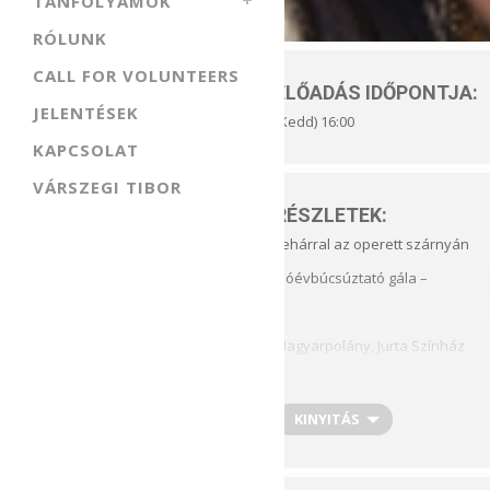
TANFOLYAMOK
RÓLUNK
CALL FOR VOLUNTEERS
ELŐADÁS IDŐPONTJA:
JELENTÉSEK
(Kedd) 16:00
KAPCSOLAT
VÁRSZEGI TIBOR
RÉSZLETEK:
Lehárral az operett szárnyán
– óévbúcsúztató gála –
Magyarpolány, Jurta Színház
A víg özvegytől a Cigányszerel
KINYITÁS
összeállított gálaműsor neves s
fantasztikus művei közül elhang
Cigányszerelem, a Luxemburg gró