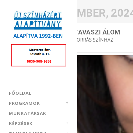
DECEMBER, 202
31
TAVASZI ÁLOM
FORRÁS SZÍNHÁZ
DECEMBER
FŐOLDAL
PROGRAMOK
MUNKATÁRSAK
KÉPZÉSEK