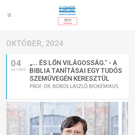
OKTÓBER, 2024
04
„... ÉS LŐN VILÁGOSSÁG.” - A
BIBLIA TANÍTÁSAI EGY TUDÓS
OKTÓBER
SZEMÜVEGÉN KERESZTÜL
PROF. DR. BOROS LÁSZLÓ BIOKÉMIKUS