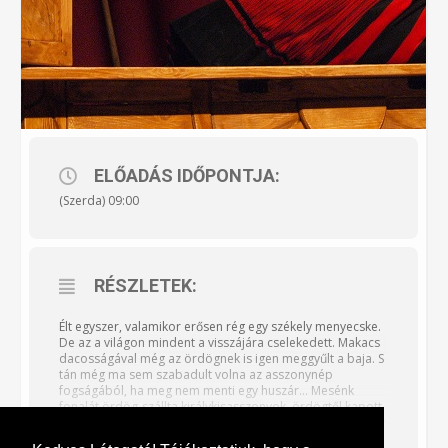
ELŐADÁS IDŐPONTJA:
(Szerda) 09:00
RÉSZLETEK:
Élt egyszer, valamikor erősen rég egy székely menyecske.
De az a világon mindent a visszájára cselekedett. Makacs
dacosságával még az ördögnek is igen meggyűlt a baja. S
tán még ma sem szabadult volna az asszonynép
fogságából, ha meg nem menti egy huszár… Mesénk
fonalát ördög-szállta királykisasszonyok, ördögtől kapott
ördögűző képesség, igaz mátkaság, lakodalom s haj, még
mik nem ékesítik! S hogy miként kacsint vissza