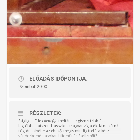
ELŐADÁS IDŐPONTJA:
(Szombat) 20:00
RÉSZLETEK:
Szigligeti Ede
Liliomfija
méltán a legismertebb és a
legtöbbet játszott klasszikus magyar vígjáték. Ki ne zárná
rögtön szívébe az éhező, mégis mindig tréfára kész
vándorkomédiásokat: Liliomfit és Szellemfit?