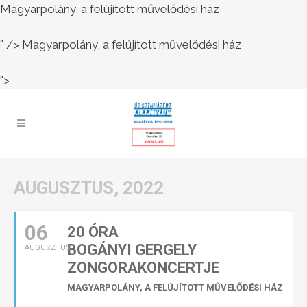
Magyarpolány, a felújított művelődési ház
" />
Magyarpolány, a felújított művelődési ház
">
AUGUSZTUS, 2022
06
20 ÓRA
BOGÁNYI GERGELY
AUGUSZTUS
ZONGORAKONCERTJE
MAGYARPOLÁNY, A FELÚJÍTOTT MŰVELŐDÉSI HÁZ