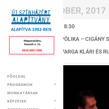
OKTÓBER, 2017
27
18:30
OKTÓBER
PÓLIKA – CIGÁNY
VARGA KLÁRI ÉS R
FŐOLDAL
PROGRAMOK
MUNKATÁRSAK
KÉPZÉSEK