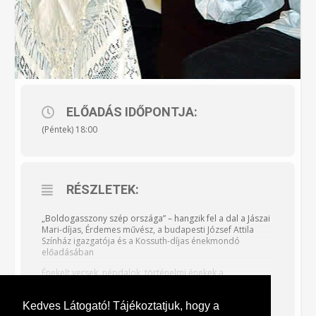
ELŐADÁS IDŐPONTJA:
(Péntek) 18:00
RÉSZLETEK:
„Boldogasszony szép országa” – hangzik fel a dal a Jászai
Mari-díjas, Érdemes művész, a budapesti József Attila
Színház igazgatója és a Kossuth-díjas énekmondó
előadásában
Énekelt versek, népdalok, történelmi énekek a
léleknemesítő líra jegyében.
A két neves művész 10 éve rendületlenül járja a Kárpát-
Kedves Látogató! Tájékoztatjuk, hogy a
medencét műsorával, amelyben elhangzanak Csokonai