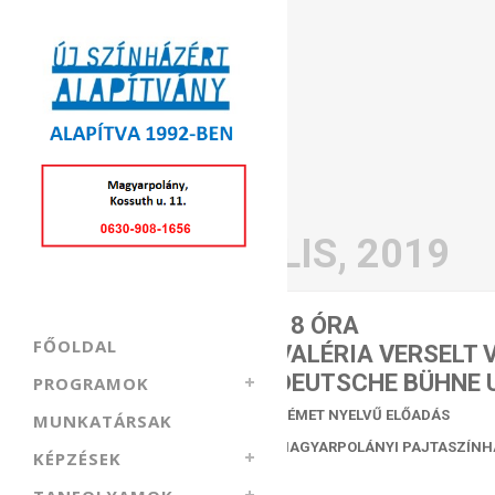
német nyelvű előadás
Magyarpolányi Pajtaszínház
" />
német nyelvű előadás
Magyarpolányi Pajtaszínház
">
ÁPRILIS, 2019
27
18 ÓRA
FŐOLDAL
VALÉRIA VERSELT 
ÁPRILIS
DEUTSCHE BÜHNE
PROGRAMOK
NÉMET NYELVŰ ELŐADÁS
MUNKATÁRSAK
MAGYARPOLÁNYI PAJTASZÍNH
KÉPZÉSEK