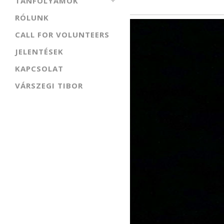
TANFOLYAMOK
RÓLUNK
CALL FOR VOLUNTEERS
JELENTÉSEK
KAPCSOLAT
VÁRSZEGI TIBOR