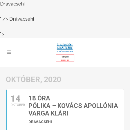
Drávacsehi
" />
Drávacsehi
">
OKTÓBER, 2020
14
18 ÓRA
PÓLIKA – KOVÁCS APOLLÓNIA
OKTÓBER
VARGA KLÁRI
DRÁVACSEHI