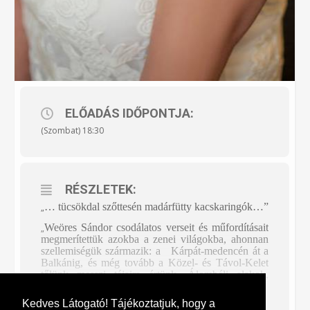
ELŐADÁS IDŐPONTJA:
(Szombat) 18:30
RÉSZLETEK:
… tücsökdal szőttesén madárfütty kacskaringók…”
„
Weöres Sándor csodálatos verseit és műfordításait
„
megmerítettük azokba a zenei világokba, ahonnan
szellemiségük származik: a Kárpát-medencén át a
Balkánig, és még tovább a Közel- és Távol-Kelet
tőlünk messzi tájaira értünk. Álombéli alakok,
boszorkányok, szellemek, gyermeki ragaszkodás,
női archetípusok, szerelem és keleti bölcsesség
Kedves Látogató! Tájékoztatjuk, hogy a
szövi át a sorokat. Segítségünkre voltak a népzene