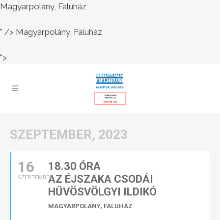
Magyarpolány, Faluház
" />
Magyarpolány, Faluház
">
SZEPTEMBER, 2023
16
18.30 ÓRA
AZ ÉJSZAKA CSODÁI
SZEPTEMBER
HŰVÖSVÖLGYI ILDIKÓ
MAGYARPOLÁNY, FALUHÁZ