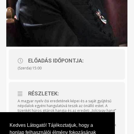
ELŐADÁS IDŐPONTJA:
(Szerda) 15:00
RÉSZLETEK:
A magyar nyelv ősi eredetének képei és a saját gyűjtésű
népdalok egyéni hangulatúvá teszik az önálló estet. A
tizenkét húros gitárok hangja és az eredeti „tolcsvay hang”
összetéveszthetetlen karakter. A Kossuth-díjas szerző
saját karakterű összekötő szövegei különös élményt
nyújtanak. Az est során jól ismert saját szerzeményű dalok
Kedves Látogató! Tájékoztatjuk, hogy a
és énekelt versek is elhangzanak.
honlap felhasználói élmény fokozásának