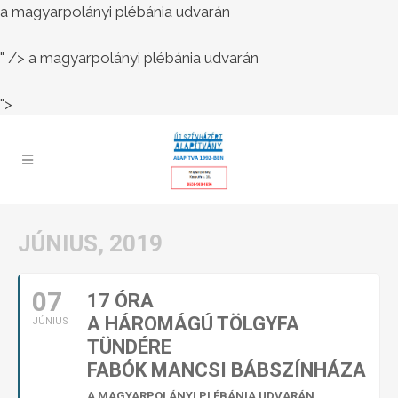
a magyarpolányi plébánia udvarán
" />
a magyarpolányi plébánia udvarán
">
JÚNIUS, 2019
07
17 ÓRA
A HÁROMÁGÚ TÖLGYFA
JÚNIUS
TÜNDÉRE
FABÓK MANCSI BÁBSZÍNHÁZA
A MAGYARPOLÁNYI PLÉBÁNIA UDVARÁN