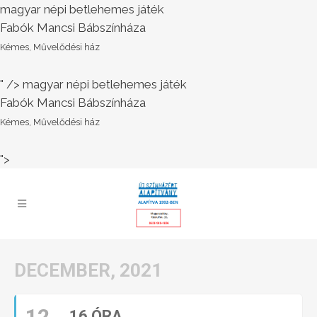
magyar népi betlehemes játék
Fabók Mancsi Bábszínháza
Kémes, Művelődési ház
" />
magyar népi betlehemes játék
Fabók Mancsi Bábszínháza
Kémes, Művelődési ház
">
DECEMBER, 2021
12
16 ÓRA