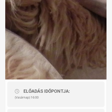
ELŐADÁS IDŐPONTJA:
(Vasárnap) 16:00