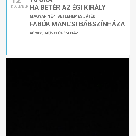
HA BETÉR AZ ÉGI KIRÁLY
DECEMBER
MAGYAR NÉPI BETLEHEMES JÁTÉK
FABÓK MANCSI BÁBSZÍNHÁZA
KÉMES, MŰVELŐDÉSI HÁZ