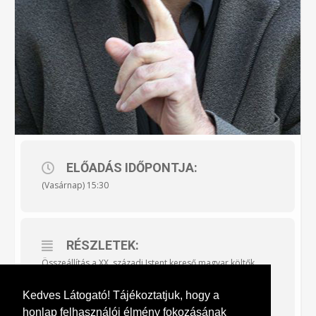
ELŐADÁS IDŐPONTJA:
(Vasárnap) 15:30
RÉSZLETEK:
Összeállítás a XX. századi Istent kereső magyar költők
műveiből. Közreműködik: Négyessy Katalin
gordonkaművész.
Kedves Látogató! Tájékoztatjuk, hogy a
Belépődíj 1500 Ft., diák és nyugdíjas jegy: 800 Ft.
honlap felhasználói élmény fokozásának