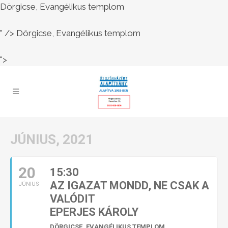
Dörgicse, Evangélikus templom
" />
Dörgicse, Evangélikus templom
">
JÚNIUS, 2021
20
15:30
AZ IGAZAT MONDD, NE CSAK A
JÚNIUS
VALÓDIT
EPERJES KÁROLY
DÖRGICSE, EVANGÉLIKUS TEMPLOM