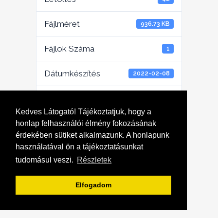
Fájlméret
936.73 KB
Fájlok Száma
1
Dátumkészítés
2022-02-08
Utoljára frissített
2022-05-25
Kedves Látogató! Tájékoztatjuk, hogy a
Alapító okirat
honlap felhasználói élmény fokozásának
érdekében sütiket alkalmazunk. A honlapunk
egységes
használatával ön a tájékoztatásunkat
tudomásul veszi.
Részletek
szerkezetben
Elfogadom